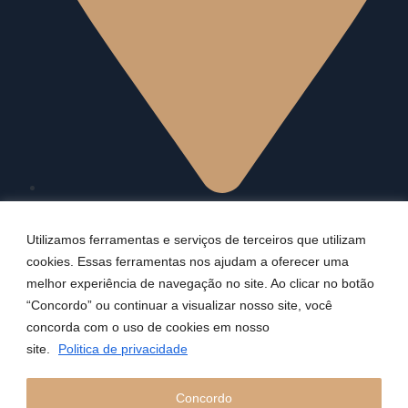
Rua Lisandro Nogueira, nº 1625, Sala 10, Centro,
Teresina/PI, Brazil
Utilizamos ferramentas e serviços de terceiros que utilizam
cookies. Essas ferramentas nos ajudam a oferecer uma
melhor experiência de navegação no site. Ao clicar no botão
“Concordo” ou continuar a visualizar nosso site, você
concorda com o uso de cookies em nosso
site.
Politica de privacidade
©2024 Herbert Assunção Advocacia Criminal | Desenvolvido por
Concordo
MW Online